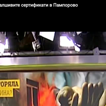
алшивите сертификати в Пампорово