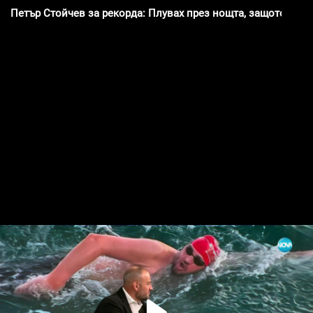
Петър Стойчев за рекорда: Плувах през нощта, защото вятъ