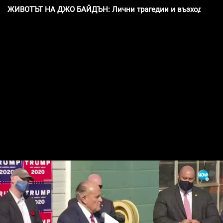
ЖИВОТЪТ НА ДЖО БАЙДЪН: Лични трагедии и възход в пол