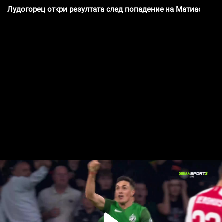
Лудогорец откри резултата след попадение на Матиас Тисе