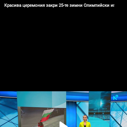
Красива церемония закри 25-те зимни Олимпийски игри