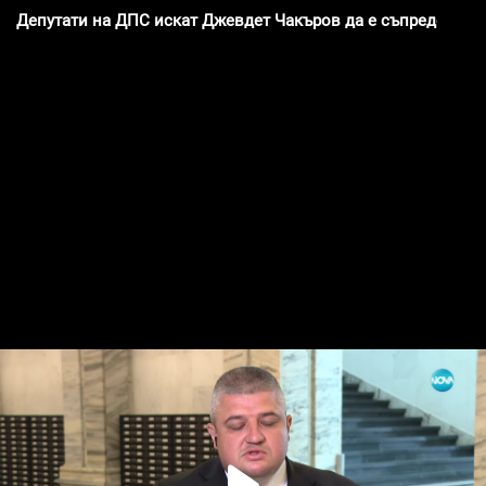
Депутати на ДПС искат Джевдет Чакъров да е съпредседате