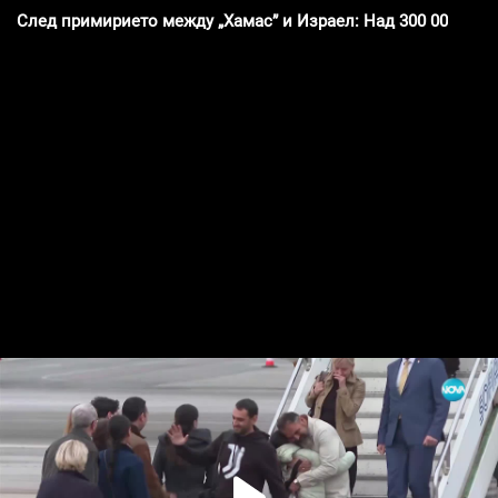
След примирието между „Хамас” и Израел: Над 300 000 пале