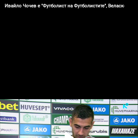
Ивайло Чочев е "Футболист на Футболистите", Веласкес е н