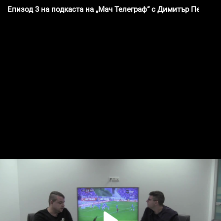
Епизод 3 на подкаста на „Мач Телеграф“ с Димитър Пенев - 