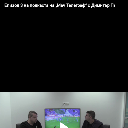
Епизод 3 на подкаста на „Мач Телеграф“ с Димитър Пенев - 