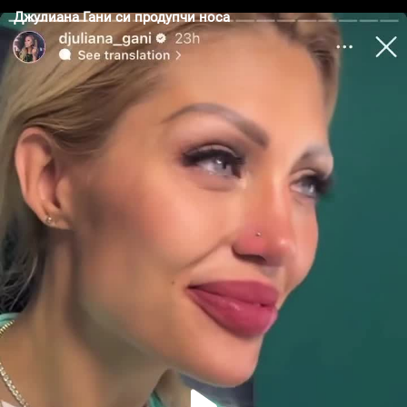
Джулиана Гани си продупчи носа