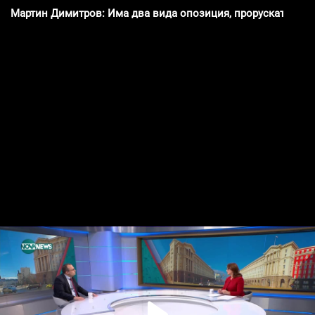
Мартин Димитров: Има два вида опозиция, проруската и н