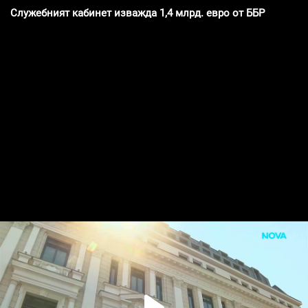
Служебният кабинет изважда 1,4 млрд. евро от ББР