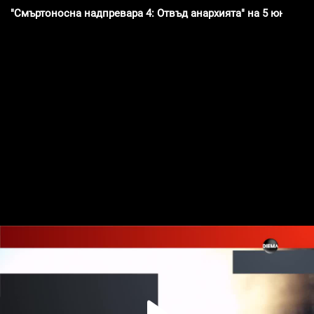
"Смъртоносна надпревара 4: Отвъд анархията" на 5 юни, петъ