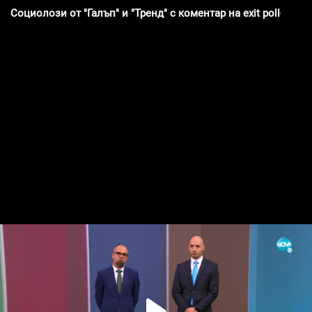
Социолози от "Галъп" и "Тренд" с коментар на exit poll-а