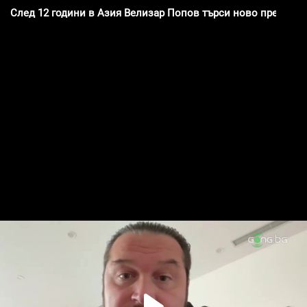
След 12 години в Азия Велизар Попов търси ново предизви