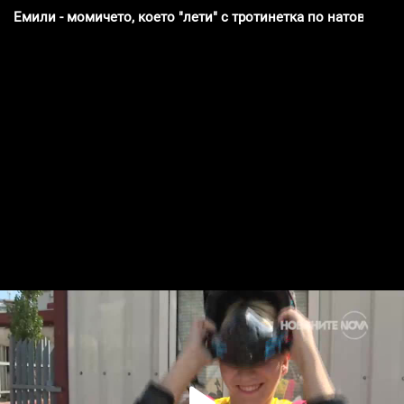
Емили - момичето, което "лети" с тротинетка по натоварен