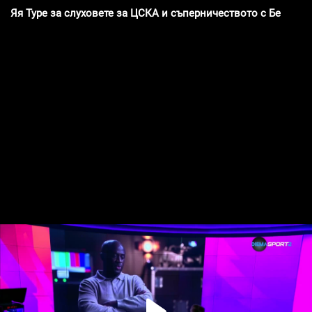
Яя Туре за слуховете за ЦСКА и съперничеството с Бербато