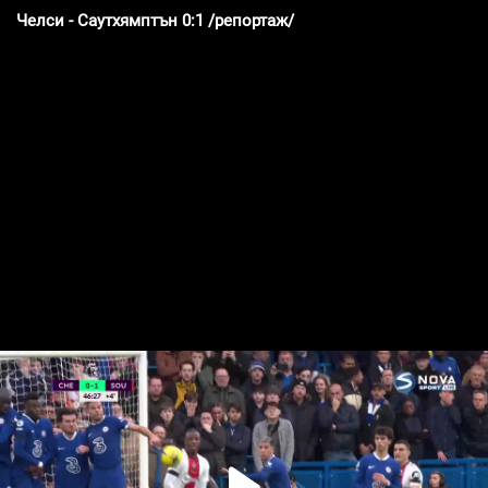
Челси - Саутхямптън 0:1 /репортаж/