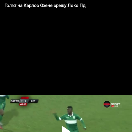
Голът на Карлос Охене срещу Локо Пд