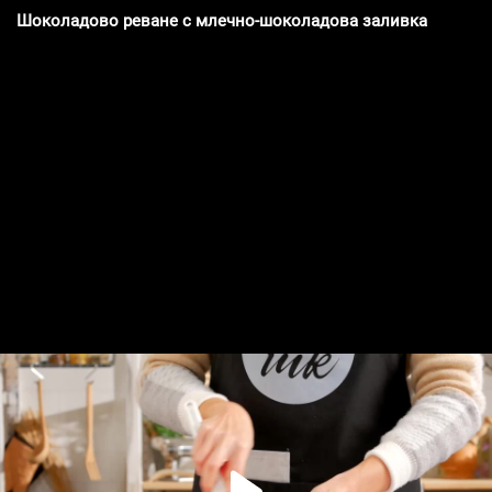
Шоколадово реване с млечно-шоколадова заливка