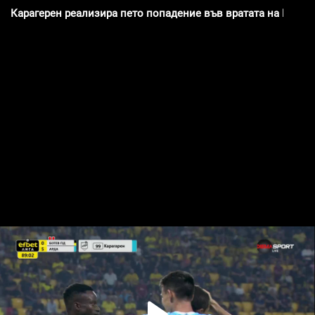
Карагерен реализира пето попадение във вратата на Боте