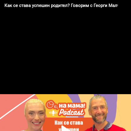
Как се става успешен родител? Говорим с Георги Малчев