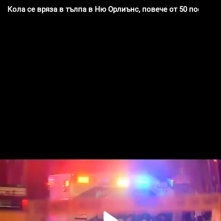
Кола се вряза в тълпа в Ню Орлиънс, повече от 50 пострад