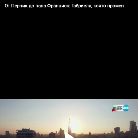
От Перник до папа Франциск: Габриела, която промени лиц