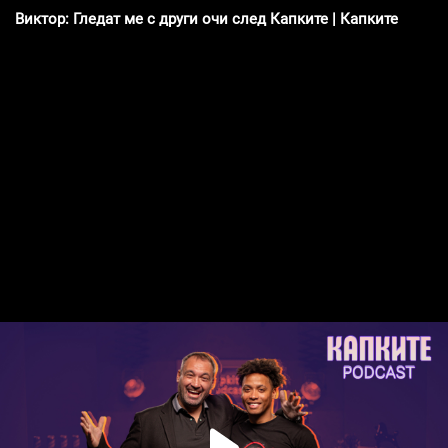
Виктор: Гледат ме с други очи след Капките | Капките Podca