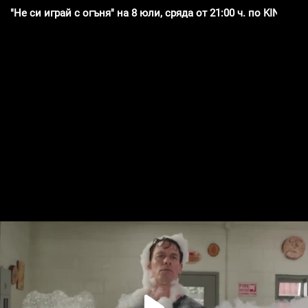
"Не си играй с огъня" на 8 юли, сряда от 21:00 ч. по KINO NO