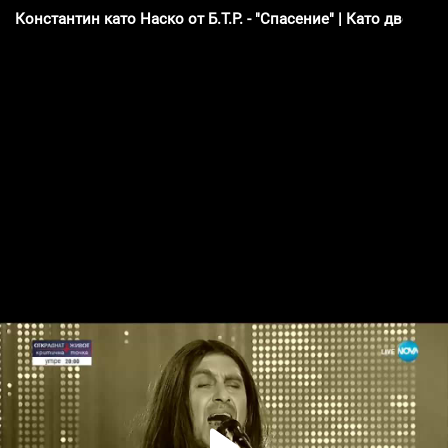
Константин като Наско от Б.Т.Р. - "Спасение" | Като две кап