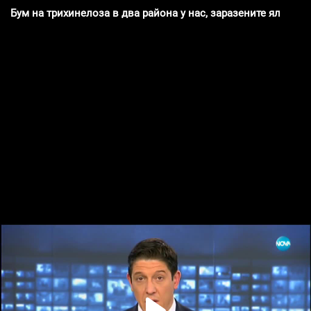
Бум на трихинелоза в два района у нас, заразените яли мес