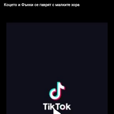
Коцето и Фънки се гаврят с малките хора