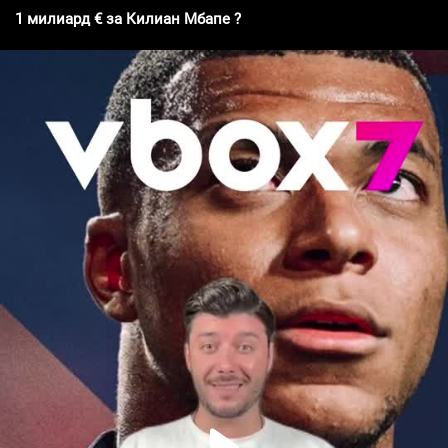
1 милиард € за Килиан Мбапе ?