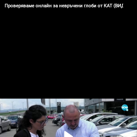
Проверяваме онлайн за невръчени глоби от КАТ (ВИДЕО)