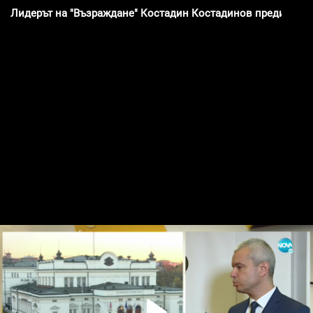
Лидерът на "Възраждане" Костадин Костадинов преди откр