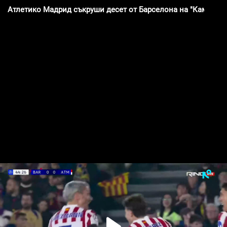
Атлетико Мадрид съкруши десет от Барселона на "Камп Ноу