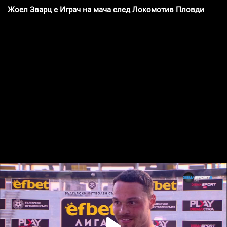
Жоел Зварц е Играч на мача след Локомотив Пловдив - Бо