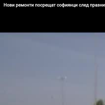
Нови ремонти посрещат софиянци след празни