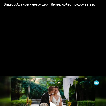
Виктор Асенов - незрящият бегач, който покорява върхове 