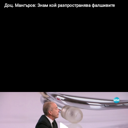
Доц. Мангъров: Знам кой разпространява фалшивите рекла