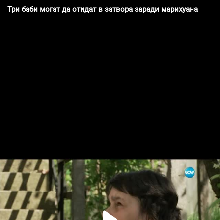
Три баби могат да отидат в затвора заради марихуана