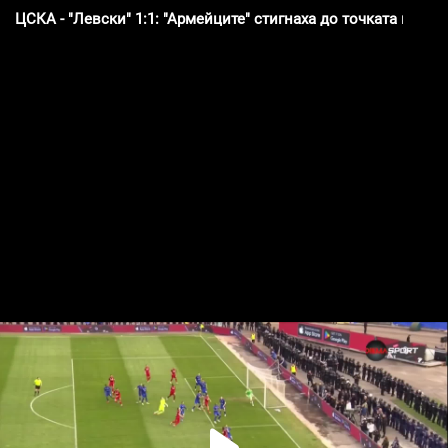
ЦСКА - "Левски" 1:1: "Армейците" стигнаха до точката в до