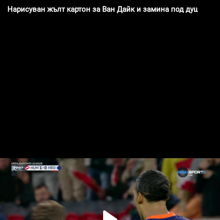
Нарисуван жълт картон за Ван Дайк и замина под душовете