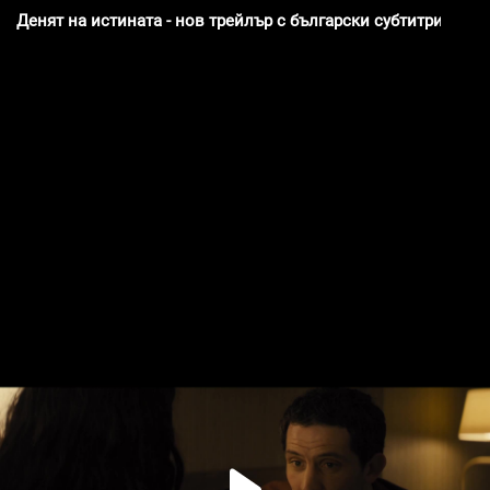
Денят на истината - нов трейлър с български субтитри