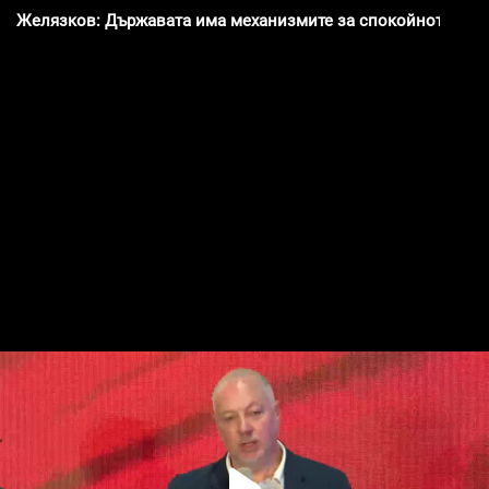
Желязков: Държавата има механизмите за спокойното и п