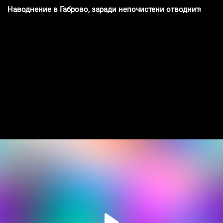
Наводнение в Габрово, заради непочистени отводнителни 