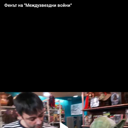
Фенът на "Междузвездни войни"