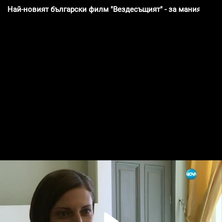
Най-новият български филм "Вездесъщият" - за манията да