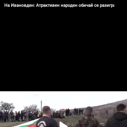
На Ивановден: Атрактивен народен обичай се разиграва в