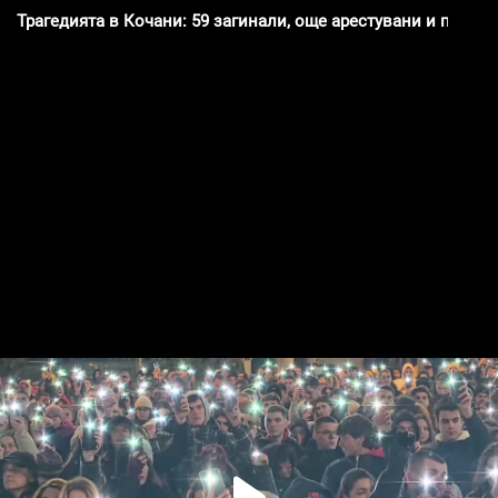
Трагедията в Кочани: 59 загинали, още арестувани и протес