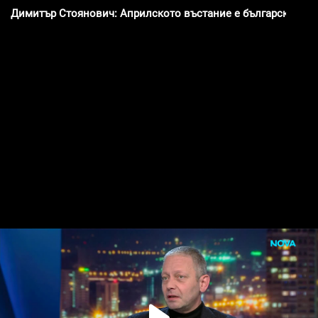
Димитър Стоянович: Априлското въстание е българската са