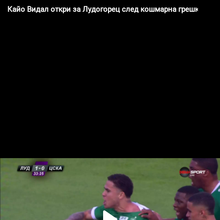
Кайо Видал откри за Лудогорец след кошмарна грешка на 